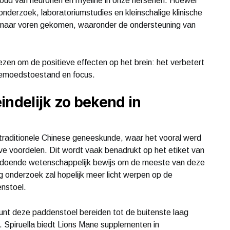
behoud van neuronen en myeline in onze hersenen. Hoewel
eronderzoek, laboratoriumstudies en kleinschalige klinische
 naar voren gekomen, waaronder de ondersteuning van
ezen om de positieve effecten op het brein: het verbetert
gemoedstoestand en focus.
indelijk zo bekend in
 traditionele Chinese geneeskunde, waar het vooral werd
ve voordelen. Dit wordt vaak benadrukt op het etiket van
voldoende wetenschappelijk bewijs om de meeste van deze
 onderzoek zal hopelijk meer licht werpen op de
enstoel.
kunt deze paddenstoel bereiden tot de buitenste laag
n. Spiruella biedt Lions Mane supplementen in