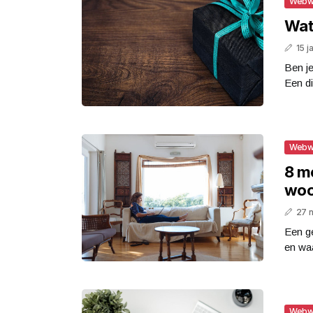
Webw
Wat
15 j
Ben je
Een di
Webw
8 m
woo
27 
Een ge
en waa
Webw