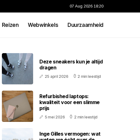
07 Aug 2026 18:20
Reizen
Webwinkels
Duurzaamheid
Deze sneakers kun je altijd
dragen
25 april 2026
2 min leestijd
Refurbished laptops:
kwaliteit voor een slimme
prijs
5 mei 2026
2 min leestijd
Inge Gilles vermogen: wat
weten we écht over de