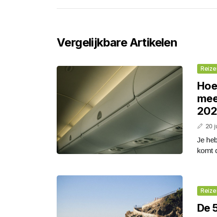
Vergelijkbare Artikelen
Reize
Hoe
mee
202
20 j
Je he
komt d
Reize
De 