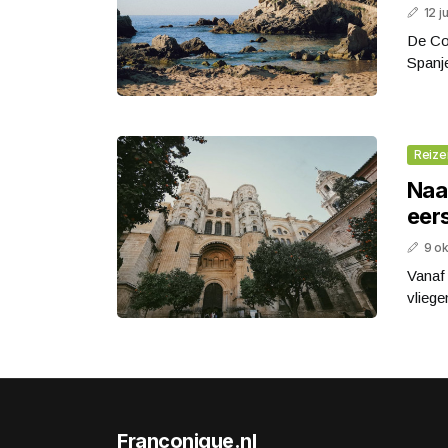
12 j
De Co
Spanje
Reize
Naa
eers
9 o
Vanaf 
vliege
Franconique.nl