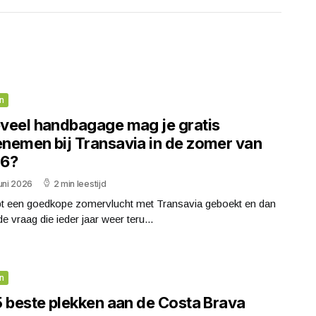
n
veel handbagage mag je gratis
nemen bij Transavia in de zomer van
6?
uni 2026
2 min leestijd
bt een goedkope zomervlucht met Transavia geboekt en dan
e vraag die ieder jaar weer teru...
n
5 beste plekken aan de Costa Brava