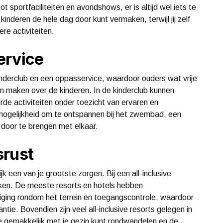
portfaciliteiten en avondshows, er is altijd wel iets te
kinderen de hele dag door kunt vermaken, terwijl jij zelf
re activiteiten.
ervice
kinderclub en een oppasservice, waardoor ouders wat vrije
n maken over de kinderen. In de kinderclub kunnen
de activiteiten onder toezicht van ervaren en
 mogelijkheid om te ontspannen bij het zwembad, een
door te brengen met elkaar.
srust
ijk een van je grootste zorgen. Bij een all-inclusive
aken. De meeste resorts en hotels hebben
liging rondom het terrein en toegangscontrole, waardoor
ntie. Bovendien zijn veel all-inclusive resorts gelegen in
je gemakkelijk met je gezin kunt rondwandelen en de