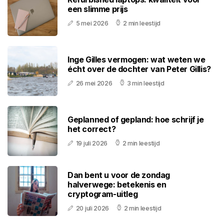
een slimme prijs
5 mei 2026
2 min leestijd
Inge Gilles vermogen: wat weten we
écht over de dochter van Peter Gillis?
26 mei 2026
3 min leestijd
Geplanned of gepland: hoe schrijf je
het correct?
19 juli 2026
2 min leestijd
Dan bent u voor de zondag
halverwege: betekenis en
cryptogram-uitleg
20 juli 2026
2 min leestijd