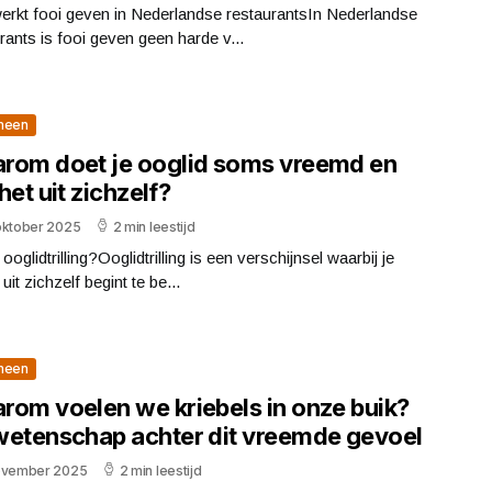
erkt fooi geven in Nederlandse restaurantsIn Nederlandse
rants is fooi geven geen harde v...
meen
rom doet je ooglid soms vreemd en
t het uit zichzelf?
oktober 2025
2 min leestijd
 ooglidtrilling?Ooglidtrilling is een verschijnsel waarbij je
uit zichzelf begint te be...
meen
rom voelen we kriebels in onze buik?
wetenschap achter dit vreemde gevoel
ovember 2025
2 min leestijd