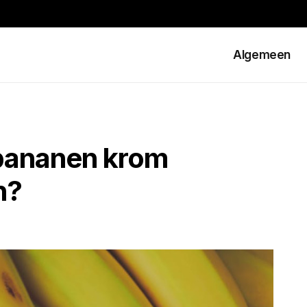
Algemeen
bananen krom
n?