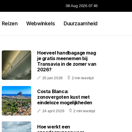
08 Aug 2026 07:46
Reizen
Webwinkels
Duurzaamheid
Hoeveel handbagage mag
je gratis meenemen bij
Transavia in de zomer van
2026?
20 juni 2026
2 min leestijd
Costa Blanca:
zonovergoten kust met
eindeloze mogelijkheden
24 april 2026
2 min leestijd
Hoe werkt een