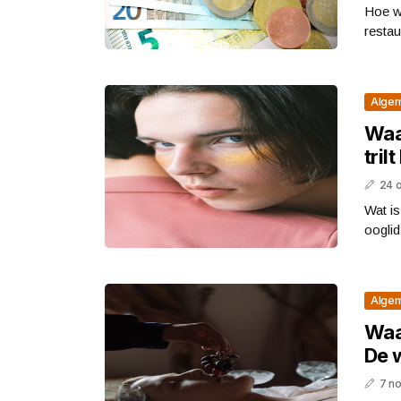
Hoe w
restau
Alge
Waa
tril
24 
Wat is
ooglid 
Alge
Waa
De 
7 n