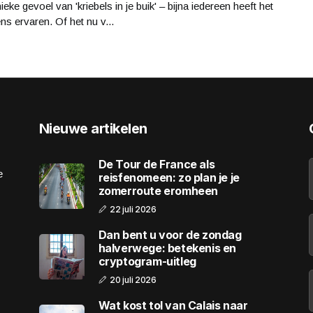
ieke gevoel van 'kriebels in je buik' – bijna iedereen heeft het
ns ervaren. Of het nu v...
Nieuwe artikelen
De Tour de France als
e
reisfenomeen: zo plan je je
zomerroute eromheen
22 juli 2026
Dan bent u voor de zondag
halverwege: betekenis en
cryptogram-uitleg
20 juli 2026
Wat kost tol van Calais naar