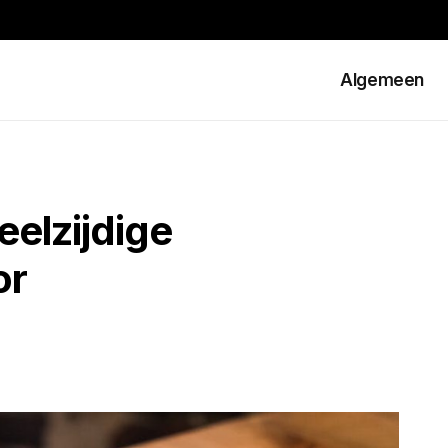
Algemeen
eelzijdige
or