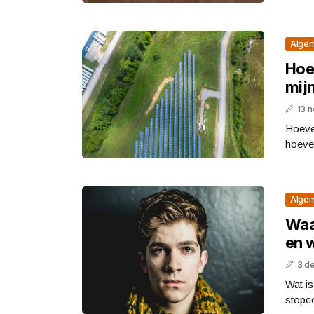
Alge
Hoe
mijn
13 
Hoeve
hoevee
Alge
Waa
en w
3 d
Wat is
stopco