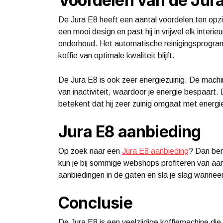
Voordelen van de Jur
De Jura E8 heeft een aantal voordelen ten opz
een mooi design en past hij in vrijwel elk interi
onderhoud. Het automatische reinigingsprogram
koffie van optimale kwaliteit blijft.
De Jura E8 is ook zeer energiezuinig. De machin
van inactiviteit, waardoor je energie bespaart
betekent dat hij zeer zuinig omgaat met energi
Jura E8 aanbieding
Op zoek naar een
Jura E8 aanbieding
? Dan ben 
kun je bij sommige webshops profiteren van aan
aanbiedingen in de gaten en sla je slag wannee
Conclusie
De Jura E8 is een veelzijdige koffiemachine die