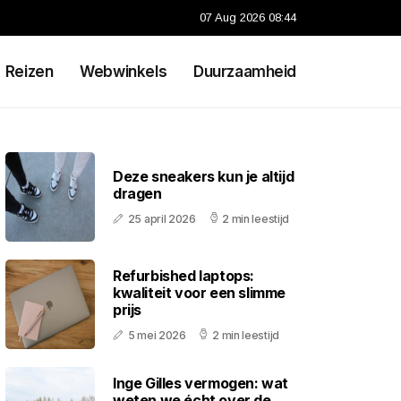
07 Aug 2026 08:44
Reizen
Webwinkels
Duurzaamheid
Deze sneakers kun je altijd
dragen
25 april 2026
2 min leestijd
Refurbished laptops:
kwaliteit voor een slimme
prijs
5 mei 2026
2 min leestijd
Inge Gilles vermogen: wat
weten we écht over de