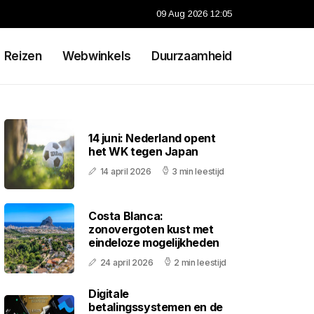
09 Aug 2026 12:05
Reizen
Webwinkels
Duurzaamheid
14 juni: Nederland opent
het WK tegen Japan
14 april 2026
3 min leestijd
Costa Blanca:
zonovergoten kust met
eindeloze mogelijkheden
24 april 2026
2 min leestijd
Digitale
betalingssystemen en de