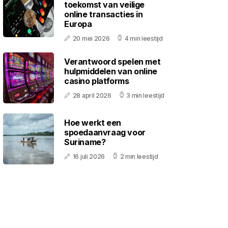
toekomst van veilige
online transacties in
Europa
20 mei 2026
4 min leestijd
Verantwoord spelen met
hulpmiddelen van online
casino platforms
28 april 2026
3 min leestijd
Hoe werkt een
spoedaanvraag voor
Suriname?
16 juli 2026
2 min leestijd