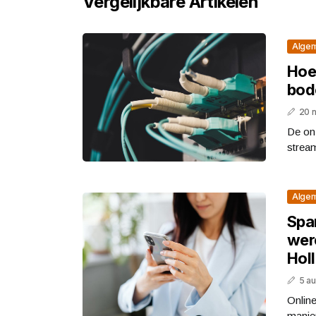
Vergelijkbare Artikelen
Alge
Hoe 
bod
20 
De on
stream
Alge
Spa
wer
Hol
5 a
Online
manie