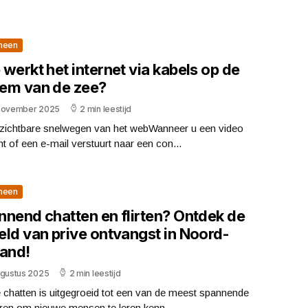
meen
werkt het internet via kabels op de
em van de zee?
november 2025
2 min leestijd
zichtbare snelwegen van het webWanneer u een video
t of een e-mail verstuurt naar een con...
meen
nnend chatten en flirten? Ontdek de
eld van prive ontvangst in Noord-
land!
ugustus 2025
2 min leestijd
 chatten is uitgegroeid tot een van de meest spannende
ren om nieuwe mensen te leren kenn...