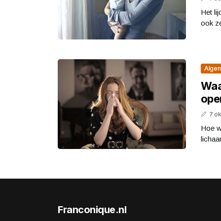
Het li
ook ze
Alge
Waa
ope
7 o
Hoe we
lichaa
Franconique.nl