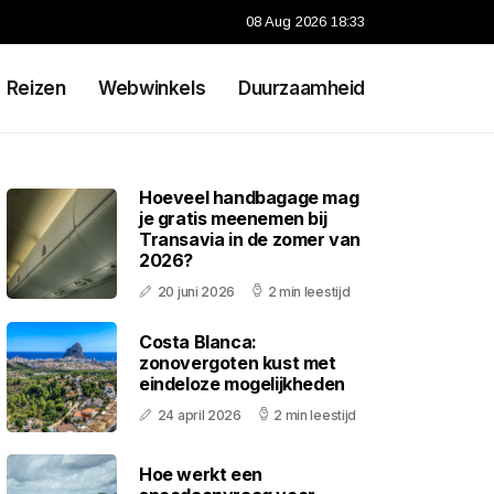
08 Aug 2026 18:33
Reizen
Webwinkels
Duurzaamheid
Hoeveel handbagage mag
je gratis meenemen bij
Transavia in de zomer van
2026?
20 juni 2026
2 min leestijd
Costa Blanca:
zonovergoten kust met
eindeloze mogelijkheden
24 april 2026
2 min leestijd
Hoe werkt een