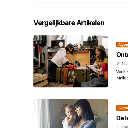
Vergelijkbare Artikelen
Alge
Ontd
4 fe
Winkel
Mallor
Alge
De 
7 s