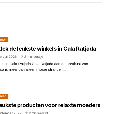
meen
ek de leukste winkels in Cala Ratjada
bruari 2026
2 min leestijd
en in Cala Ratjada Cala Ratjada aan de oostkust van
ca is meer dan alleen mooie stranden...
meen
leukste producten voor relaxte moeders
eptember 2022
2 min leestijd