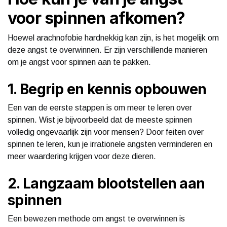
voor spinnen afkomen?
Hoewel arachnofobie hardnekkig kan zijn, is het mogelijk om
deze angst te overwinnen. Er zijn verschillende manieren
om je angst voor spinnen aan te pakken.
1. Begrip en kennis opbouwen
Een van de eerste stappen is om meer te leren over
spinnen. Wist je bijvoorbeeld dat de meeste spinnen
volledig ongevaarlijk zijn voor mensen? Door feiten over
spinnen te leren, kun je irrationele angsten verminderen en
meer waardering krijgen voor deze dieren.
2. Langzaam blootstellen aan
spinnen
Een bewezen methode om angst te overwinnen is