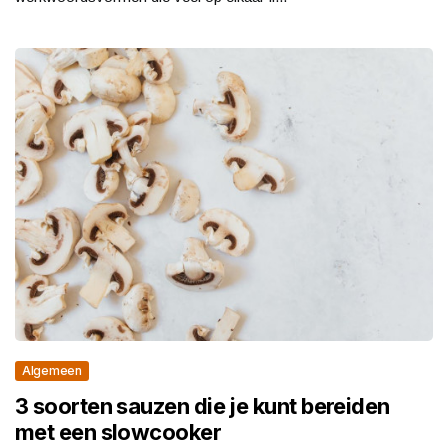
Algemeen
3 soorten sauzen die je kunt bereiden
met een slowcooker