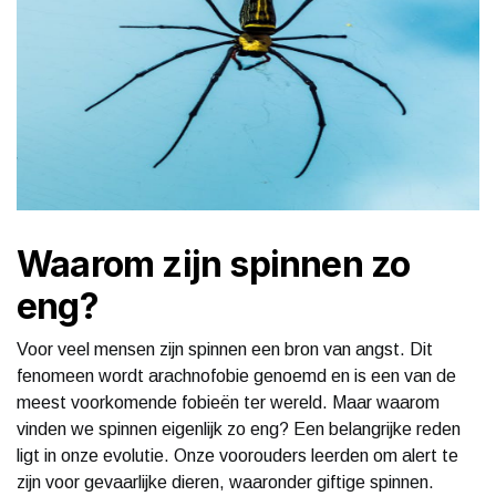
Waarom zijn spinnen zo
eng?
Voor veel mensen zijn spinnen een bron van angst. Dit
fenomeen wordt arachnofobie genoemd en is een van de
meest voorkomende fobieën ter wereld. Maar waarom
vinden we spinnen eigenlijk zo eng? Een belangrijke reden
ligt in onze evolutie. Onze voorouders leerden om alert te
zijn voor gevaarlijke dieren, waaronder giftige spinnen.