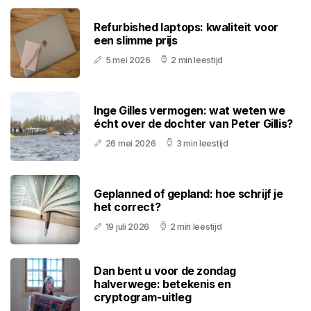
Refurbished laptops: kwaliteit voor
een slimme prijs
5 mei 2026
2 min leestijd
Inge Gilles vermogen: wat weten we
écht over de dochter van Peter Gillis?
26 mei 2026
3 min leestijd
Geplanned of gepland: hoe schrijf je
het correct?
19 juli 2026
2 min leestijd
Dan bent u voor de zondag
halverwege: betekenis en
cryptogram-uitleg