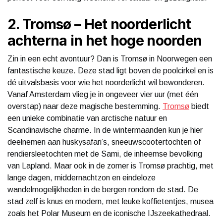
2. Tromsø – Het noorderlicht
achterna in het hoge noorden
Zin in een echt avontuur? Dan is Tromsø in Noorwegen een
fantastische keuze. Deze stad ligt boven de poolcirkel en is
dé uitvalsbasis voor wie het noorderlicht wil bewonderen.
Vanaf Amsterdam vlieg je in ongeveer vier uur (met één
overstap) naar deze magische bestemming.
Tromsø
biedt
een unieke combinatie van arctische natuur en
Scandinavische charme. In de wintermaanden kun je hier
deelnemen aan huskysafari’s, sneeuwscootertochten of
rendiersleetochten met de Sami, de inheemse bevolking
van Lapland. Maar ook in de zomer is Tromsø prachtig, met
lange dagen, middernachtzon en eindeloze
wandelmogelijkheden in de bergen rondom de stad. De
stad zelf is knus en modern, met leuke koffietentjes, musea
zoals het Polar Museum en de iconische IJszeekathedraal.