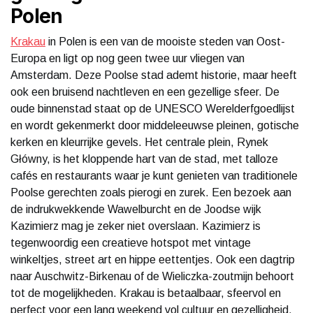
Polen
Krakau
in Polen is een van de mooiste steden van Oost-
Europa en ligt op nog geen twee uur vliegen van
Amsterdam. Deze Poolse stad ademt historie, maar heeft
ook een bruisend nachtleven en een gezellige sfeer. De
oude binnenstad staat op de UNESCO Werelderfgoedlijst
en wordt gekenmerkt door middeleeuwse pleinen, gotische
kerken en kleurrijke gevels. Het centrale plein, Rynek
Główny, is het kloppende hart van de stad, met talloze
cafés en restaurants waar je kunt genieten van traditionele
Poolse gerechten zoals pierogi en zurek. Een bezoek aan
de indrukwekkende Wawelburcht en de Joodse wijk
Kazimierz mag je zeker niet overslaan. Kazimierz is
tegenwoordig een creatieve hotspot met vintage
winkeltjes, street art en hippe eettentjes. Ook een dagtrip
naar Auschwitz-Birkenau of de Wieliczka-zoutmijn behoort
tot de mogelijkheden. Krakau is betaalbaar, sfeervol en
perfect voor een lang weekend vol cultuur en gezelligheid.