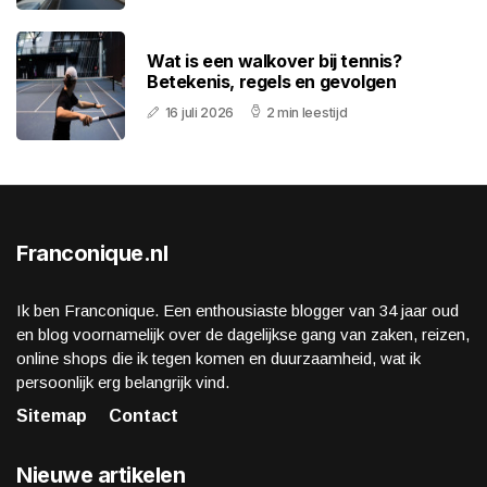
Wat is een walkover bij tennis?
Betekenis, regels en gevolgen
16 juli 2026
2 min leestijd
Franconique.nl
Ik ben Franconique. Een enthousiaste blogger van 34 jaar oud
en blog voornamelijk over de dagelijkse gang van zaken, reizen,
online shops die ik tegen komen en duurzaamheid, wat ik
persoonlijk erg belangrijk vind.
Sitemap
Contact
Nieuwe artikelen