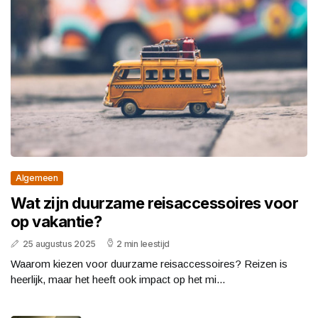
Algemeen
Wat zijn duurzame reisaccessoires voor
op vakantie?
25 augustus 2025
2 min leestijd
Waarom kiezen voor duurzame reisaccessoires? Reizen is
heerlijk, maar het heeft ook impact op het mi...