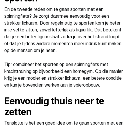
En de tweede reden om te gaan sporten met een
spinningfiets? Je zorgt daarmee eenvoudig voor een
strakker lichaam. Door regelmatig te sporten kom je beter
in je vel te zitten, zowel letterlijk als figuurlijk. Dat betekent
dat je een beter figuur slaat zodra je over het strand loopt
of dat je tijdens andere momenten meer indruk kunt maken
op de mensen om je heen.
Tip: combineer het sporten op een spinningfiets met
krachttraining op bijvoorbeeld een homegym. Op die manier
krijg je een mooier en strakker lichaam, een betere conditie
en kun je bovendien werken aan je spieropbouw.
Eenvoudig thuis neer te
zetten
Tenslotte is het een goed idee om te gaan sporten met een