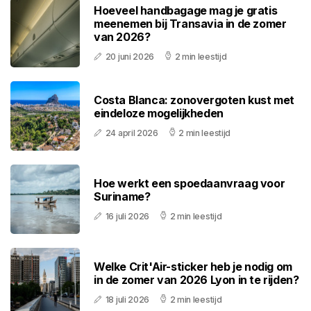
Hoeveel handbagage mag je gratis
meenemen bij Transavia in de zomer
van 2026?
20 juni 2026
2 min leestijd
Costa Blanca: zonovergoten kust met
eindeloze mogelijkheden
24 april 2026
2 min leestijd
Hoe werkt een spoedaanvraag voor
Suriname?
16 juli 2026
2 min leestijd
Welke Crit'Air-sticker heb je nodig om
in de zomer van 2026 Lyon in te rijden?
18 juli 2026
2 min leestijd