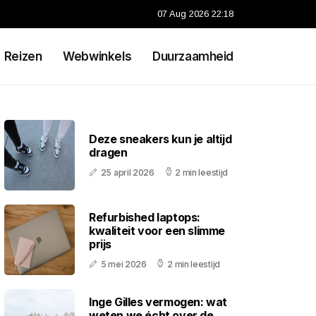
07 Aug 2026 22:18
Reizen
Webwinkels
Duurzaamheid
Deze sneakers kun je altijd
dragen
25 april 2026
2 min leestijd
Refurbished laptops:
kwaliteit voor een slimme
prijs
5 mei 2026
2 min leestijd
Inge Gilles vermogen: wat
weten we écht over de