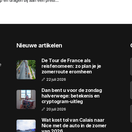
p en dragen bij aan een pretti...
Nieuwe artikelen
De Tour de France als
e
reisfenomeen: zo plan je je
zomerroute eromheen
22 juli 2026
Dan bent u voor de zondag
halverwege: betekenis en
cryptogram-uitleg
20 juli 2026
Wat kost tol van Calais naar
Nice met de auto in de zomer
van 2026