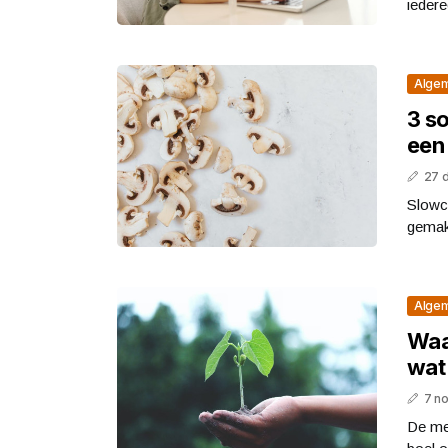
iedere
Alge
3 so
een
27 
Slowc
gemakk
Alge
Waa
wat
7 n
De mee