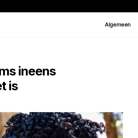
Algemeen
oms ineens
t is