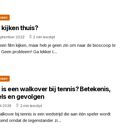
meen
 kijken thuis?
eptember 2022
2 min leestijd
 een film kijken, maar heb je geen zin om naar de bioscoop te
Geen probleem! Ga lekker t...
meen
is een walkover bij tennis? Betekenis,
els en gevolgen
uli 2026
2 min leestijd
lkover bij tennis is een wedstrijd die aan één speler wordt
end omdat de tegenstander zi...