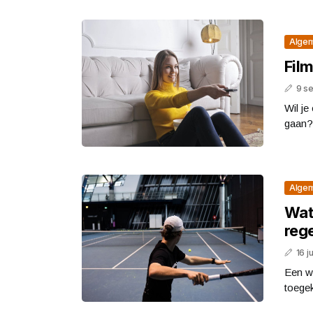
Alge
Film
9 s
Wil je
gaan? 
Alge
Wat 
reg
16 j
Een wa
toegek