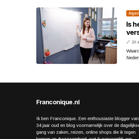
Alge
Is h
vers
20 
Waarom
Nederl
Franconique.nl
Ik ben Franconique. Een enthousiaste blogger van
34 jaar oud en blog voornamelijk over de dagelijks
gang van zaken, reizen, online shops die ik tegen
komen en duurzaamheid, wat ik persoonlijk erg