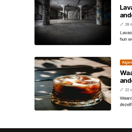
Lav
ande
28 
Lavast
hun wo
Alge
Waa
ande
22 
Waaro
dezelf