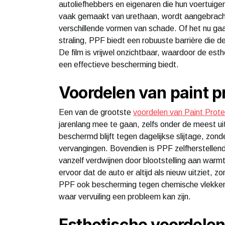
autoliefhebbers en eigenaren die hun voertuigen
vaak gemaakt van urethaan, wordt aangebrach
verschillende vormen van schade. Of het nu gaa
straling, PPF biedt een robuuste barrière die d
De film is vrijwel onzichtbaar, waardoor de esth
een effectieve bescherming biedt.
Voordelen van paint pr
Een van de grootste
voordelen van Paint Prote
jarenlang mee te gaan, zelfs onder de meest u
beschermd blijft tegen dagelijkse slijtage, zon
vervangingen. Bovendien is PPF zelfherstellend
vanzelf verdwijnen door blootstelling aan warmt
ervoor dat de auto er altijd als nieuw uitziet, 
PPF ook bescherming tegen chemische vlekken en
waar vervuiling een probleem kan zijn.
Esthetische voordel