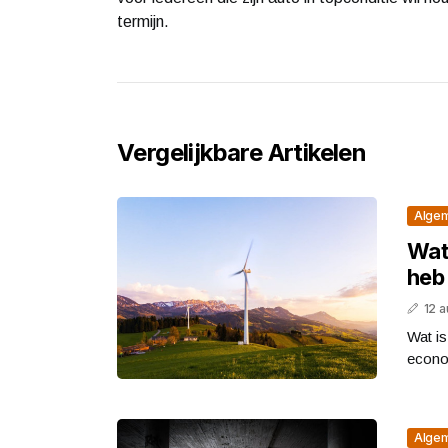
termijn.
Vergelijkbare Artikelen
Alge
Wat
heb 
12 
Wat is
econom
Alge