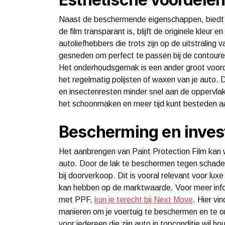
Naast de beschermende eigenschappen, biedt P
de film transparant is, blijft de originele kleur 
autoliefhebbers die trots zijn op de uitstrali
gesneden om perfect te passen bij de contoure
Het onderhoudsgemak is een ander groot voord
het regelmatig polijsten of waxen van je auto.
en insectenresten minder snel aan de oppervlakt
het schoonmaken en meer tijd kunt besteden aa
Bescherming en inves
Het aanbrengen van Paint Protection Film kan w
auto. Door de lak te beschermen tegen schade, 
bij doorverkoop. Dit is vooral relevant voor lux
kan hebben op de marktwaarde. Voor meer info
met PPF,
kun je terecht bij Next Move
. Hier vi
manieren om je voertuig te beschermen en te 
voor iedereen die zijn auto in topconditie wil h