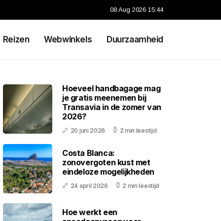
08 Aug 2026 15:44
Reizen
Webwinkels
Duurzaamheid
Hoeveel handbagage mag
je gratis meenemen bij
Transavia in de zomer van
2026?
20 juni 2026
2 min leestijd
Costa Blanca:
zonovergoten kust met
eindeloze mogelijkheden
24 april 2026
2 min leestijd
Hoe werkt een