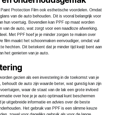
aint Protection Film ook esthetische voordelen. Omdat
en glans van de auto behouden. Dit is vooral belangrijk voor
ng van hun voertuig. Bovendien kan PPF op maat worden
n van de auto, wat zorgt voor een naadloze afwerking.
eel. Met PPF hoef je je minder zorgen te maken over
 De film maakt het schoonmaken eenvoudiger, omdat vuil
e hechten. Dit betekent dat je minder tijd kwijt bent aan
n het genieten van je auto.
tering
orden gezien als een investering in de toekomst van je
behoudt de auto zijn waarde beter, wat gunstig kan zijn
e voertuigen, waar de staat van de lak een grote invloed
rmatie over hoe je je auto optimaal kunt beschermen
nd je uitgebreide informatie en advies over de beste
onderhouden. Het gebruik van PPF is een slimme keuze
ouden, zowel voor dagelijks gebruik als voor de lange