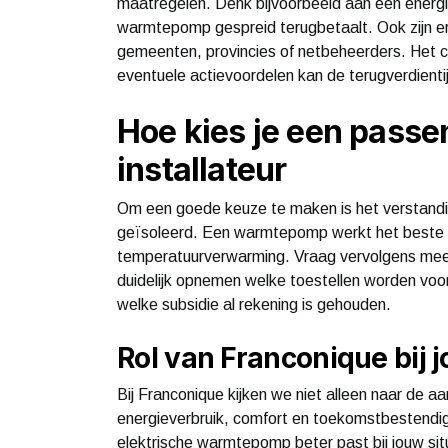
maatregelen. Denk bijvoorbeeld aan een energi
warmtepomp gespreid terugbetaalt. Ook zijn er v
gemeenten, provincies of netbeheerders. Het c
eventuele actievoordelen kan de terugverdient
Hoe kies je een pas
installateur
Om een goede keuze te maken is het verstandi
geïsoleerd. Een warmtepomp werkt het beste 
temperatuurverwarming. Vraag vervolgens meerde
duidelijk opnemen welke toestellen worden voorge
welke subsidie al rekening is gehouden.
Rol van Franconique bij 
Bij Franconique kijken we niet alleen naar de aa
energieverbruik, comfort en toekomstbestendigh
elektrische warmtepomp beter past bij jouw sit