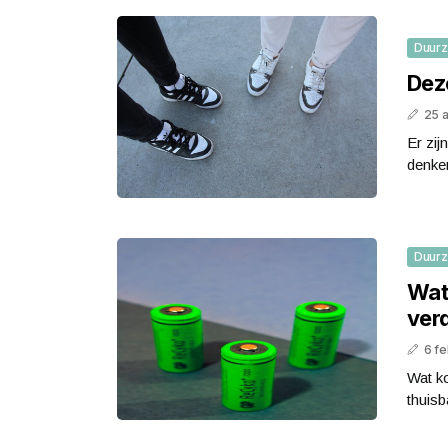
Duur
Deze
25 a
Er zij
denken
Duur
Wat
verd
6 fe
Wat ko
thuisba