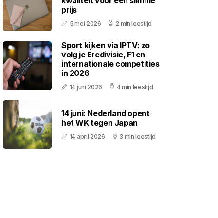
kwaliteit voor een slimme
prijs
5 mei 2026
2 min leestijd
Sport kijken via IPTV: zo
volg je Eredivisie, F1 en
internationale competities
in 2026
14 juni 2026
4 min leestijd
14 juni: Nederland opent
het WK tegen Japan
14 april 2026
3 min leestijd