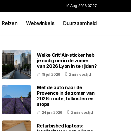
10 Aug 2026 07:27
Reizen
Webwinkels
Duurzaamheid
Welke Crit'Air-sticker heb
je nodig om in de zomer
van 2026 Lyon in te rijden?
18 juli 2026
2 min leestijd
Met de auto naar de
Provence in de zomer van
2026: route, tolkosten en
stops
24 juni 2026
2 min leestijd
Refurbished laptops: